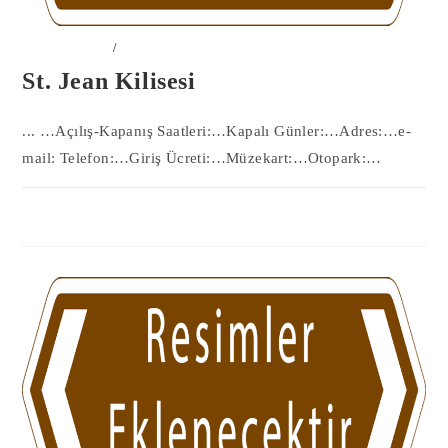
50-NEVŞEHIR
/
KILISELER
St. Jean Kilisesi
... …Açılış-Kapanış Saatleri:…Kapalı Günler:…Adres:…e-
mail: Telefon:…Giriş Ücreti:…Müzekart:…Otopark:…
0 YORUM
11 MAYIS 2023