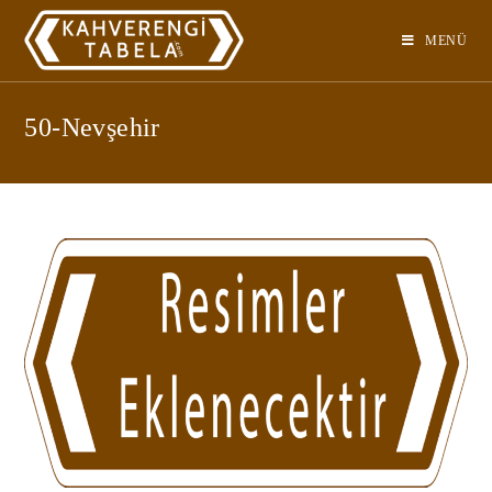
Skip
to
MENÜ
content
50-Nevşehir