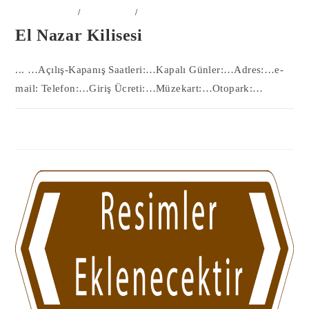
50-NEVŞEHIR
/
KILISELER
/
YERLER
El Nazar Kilisesi
... …Açılış-Kapanış Saatleri:…Kapalı Günler:…Adres:…e-
mail: Telefon:…Giriş Ücreti:…Müzekart:…Otopark:…
0 YORUM
11 MAYIS 2023