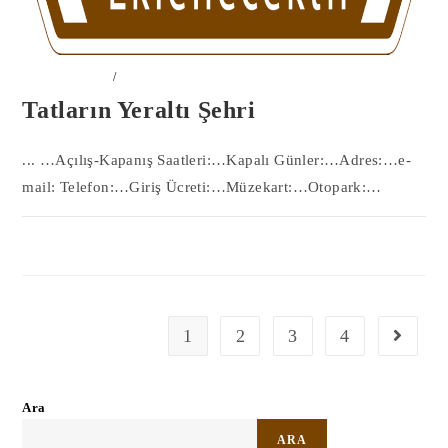
50-NEVŞEHIR
/
ÖREN YERI
Tatların Yeraltı Şehri
... …Açılış-Kapanış Saatleri:…Kapalı Günler:…Adres:…e-
mail: Telefon:…Giriş Ücreti:…Müzekart:…Otopark:…
0 YORUM
11 MAYIS 2023
1
2
3
4
Go to th
Ara
ARA